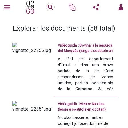
Explorar los documents (58 total)
Vidèoguida : Bovina, a la seguida
del Marqués (lenga e sostítols en
occitan)
A l’èst del departament 
d’Eraut e dins una brava 
partida de la de Gard 
s’espandisson de zònas 
umidas, partida occidentala 
de la Camarga. Al còr 
d’aquela Pichòta Camarga 
viran manadièrs e taures 
Vidèoguidà : Mestre Nicolau
negres, los buòus que cada 
(lenga e sostítols en occitan)
annada, d’abril a octobre, 
Nicolas Lasserre, tanben 
desfisan l’òme pendent las 
conegut jol pseudonime de 
corsas camarguencas. 