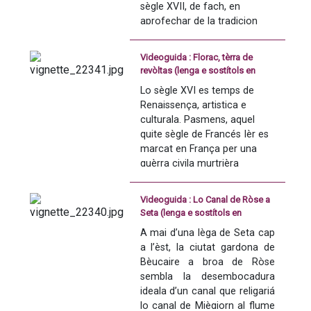
Rosselhon.
sègle XVII, de fach, en 
l’Edicte de Nantas, edicte de 
aprofechar de la tradicion 
tolerància religiosa signat en 
Version occitana sostitolada 
textila seculara de Lodèva, s’i 
1598 per Enric IV, pòrta un 
en occitan
crèa una manufactura 
còp fatal a la fe protestanta 
Videoguida : Florac, tèrra de
drapièra qu’a l’entorn, de fial 
dins lo reialme de França. Fins 
revòltas (lenga e sostítols en
en cordura e jos l’impulsion 
alara mai o mens acceptats, 
occitan)
Lo sègle XVI es temps de 
de sos directors, se 
los uganauds son forçats 
Renaissença, artistica e 
desvelopa una vila nòva que 
d’abjurar lor fe. Los que 
culturala. Pasmens, aquel 
vos propausam de ne 
refusan prenon lo camin de 
quite sègle de Francés Ièr es 
descobrir l’istòria.
l’exili o de la clandestinitat 
marcat en França per una 
amb, se son desmascats, lo 
guèrra civila murtrièra 
Aquesta videoguida 
risque de castigaments greus. 
qu’opausarà, per mantun 
d'animacion foguèt realizada 
Darrièra etapa de las luchas 
decenni, catolics e 
en 2014 dins l'encastre del 
protestantas qu’an per tòca 
Videoguida : Lo Canal de Ròse a
protestants.
projècte e-Anem, finançat pel 
Seta (lenga e sostítols en
la liura practica de lor religion, 
FEDER en Lengadòc-
occitan)
la revòlta dels camisards 
A mai d’una lèga de Seta cap 
Rosselhon. 
constituís un episòdi 
A comptar de la primièra 
a l’èst, la ciutat gardona de 
important de l’istòria de 
mitat del sègle XVI se 
Bèucaire a broa de Ròse 
Version occitana sostitolada 
Cevenas.
desvolopa, dins çò que 
sembla la desembocadura 
en occitan
demòra una provincia del 
ideala d’un canal que religariá 
Aquesta videoguida 
Sant Empèri roman germanic, 
lo canal de Miègjorn al flume 