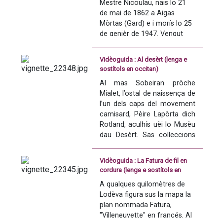
Mestre Nicoulau, nais lo 21 
Aquesta practica esportiva 
de mai de 1862 a Aigas 
consistís pels rasetaires a 
Mòrtas (Gard) e i morís lo 25 
tirar mercés a de cròcs de 
de genièr de 1947. Vengut 
metal la cocarda plaçada sus 
felibre en 1927, Mèstre 
l’òs frontal de la bèstia.
d’Òbra en 1931 e Mèstre en 
Vidèoguida : Al desèrt (lenga e
Gai Saber en 1945, demòra lo 
La bovina, tradicion seculara 
sostítols en occitan)
primièr mai important 
d’aquestes espacis, recampa 
Al mas Sobeiran pròche 
membre del Felibrige de 
la comunautat del vilatge per 
Mialet, l’ostal de naissença de 
l’istòria d’Aigas Mòrtas.
las fèstas votivas.  
l’un dels caps del movement 
Abrivada, capelada, aubadas e 
camisard, Pèire Lapòrta dich 
Aquesta videoguida 
empègas perpetuan los rites 
Rotland, aculhís uèi lo Musèu 
d'animacion foguèt realizada 
e las tradicions d’aquesta 
dau Desèrt. Sas colleccions 
en 2014 dins l'encastre del 
fèsta amb d’accents 
tornan sus l’istòria del 
projècte e-Anem, finançat pel 
occitans.
protestantisme e de las 
FEDER en Lengadòc-
Vidèoguida : La Fatura de fil en
guèrras de religion 
Rosselhon.
cordura (lenga e sostítols en
Aquesta videoguida 
successivas que tresvirèron 
occitan)
d'animacion foguèt realizada 
A qualques quilomètres de 
lo reialme en general e 
Version occitana sostitolada 
en 2014 dins l'encastre del 
Lodèva figura sus la mapa la 
aquesta region en particular.
en occitan
projècte e-Anem, finançat pel 
plan nommada Fatura, 
FEDER en Lengadòc-
"Villeneuvette" en francés. Al 
En 1685, la revocacion de 