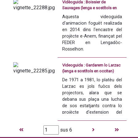
FEDER en Lengadòc-
Vidèoguida : Boissier de
d'animacion foguèt realizada 
menan lèu a Pesenàs en 
Rosselhon. 
Sauvages (lenga e sostítols en
en 2014 dins l'encastre del 
Lengadòc, que los 
occitan)
Aquesta videoguida 
projècte e-Anem, finançat pel 
Montmorency, granda 
Version occitana sostitolada 
d'animacion foguèt realizada 
FEDER en Lengadòc-
familha de França e 
en occitan
en 2014 dins l'encastre del 
Rosselhon.
governors de Lengadòc, an 
projècte e-Anem, finançat pel 
eligida per capitala.
FEDER en Lengadòc-
Version occitana sostitolada 
Rosselhon.
en occitan
Aquesta videoguida 
d'animacion foguèt realizada 
Version occitana sostitolada 
en 2014 dins l'encastre del 
Videoguida : Gardarem lo Larzac
en occitan
projècte e-Anem, finançat pel 
(lenga e sostítols en occitan)
FEDER en Lengadòc-
De 1971 a 1981, lo platèu del 
Lo 
Dictionnaire languedocien-
Rosselhon.
Larzac es jols fuòcs dels 
français
 de Pierre-Augustin 
projectors, alara que se 
Boissier de Sauvages es una 
Version occitana sostitolada 
debana sus plaça una lucha 
de las òbras lexicograficas 
en occitan
de sos estatjants contra lo 
occitanas las mai 
projècte d'extension del 
importantas de las que 
camp militar installat sus sas 
foguèron estampadas e 
nautors. La lucha païsana 
difusidas a l’epòca modèrna. 
sus 6
s'acompanha d'un ensemble 
Es estat una aisina de trabalh 