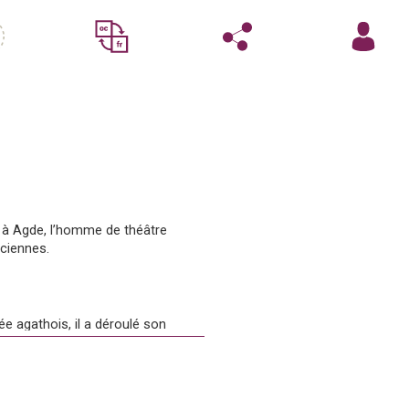
 à Agde, l’homme de théâtre 
ciennes. 
e agathois, il a déroulé son 
 l’ethnologue Daniel Fabre et le 
e en 1977 chez Privat, de 
aux totémiques et autres 