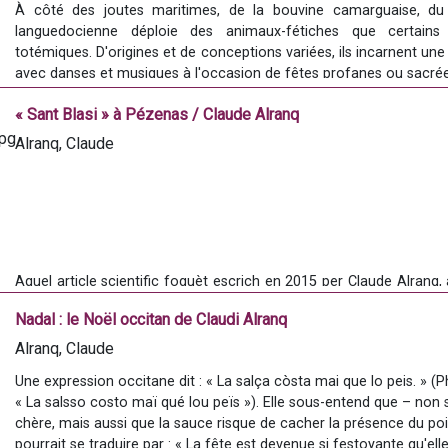
À côté des joutes maritimes, de la bouvine camarguaise, du j
languedocienne déploie des animaux-fétiches que certain
totémiques. D'origines et de conceptions variées, ils incarnent une 
avec danses et musiques à l'occasion de fêtes profanes ou sacrée
L'ouvrage dresse l'inventaire de ces totems, de leurs légendes, de l
« Sant Blasi » à Pézenas / Claude Alranq
officielles ou secrètes d'exister.
Alranq, Claude
Aquel article scientific foguèt escrich en 2015 per Claude Alranq, 
contaire. Originari de Pesenàs, contribuís a la recèrca sul 
Nadal : le Noël occitan de Claudi Alranq
especialament dins lo domeni de l’espectacle viu.
Alranq, Claude
Une expression occitane dit : « La salça còsta mai que lo peis. » (
Dins aquel article Claudi Alranq partís sus las traças del culte de s
« La salsso costo maï qué lou peïs »). Elle sous-entend que – non s
ligam amb carnaval.
chère, mais aussi que la sauce risque de cacher la présence du poi
pourrait se traduire par : « La fête est devenue si festoyante qu'elle