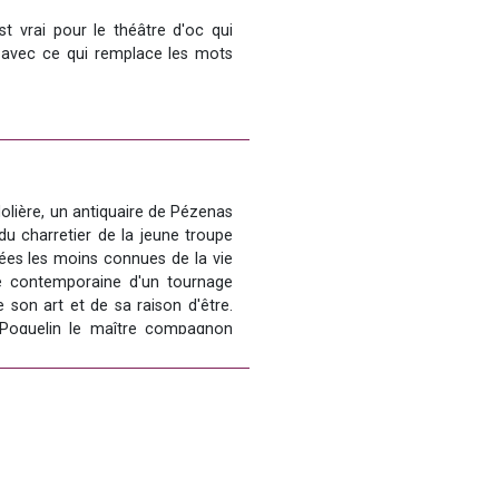
 vrai pour le théâtre d'oc qui 
 avec ce qui remplace les mots 
 entre les quatre grands temps 
tror) et les quatre grands temps 
cle et plus particulièrement la 
dition (religieuse, farcesque et 
ment) identitaire, un profane 
littéraire.
lière, un antiquaire de Pézenas 
quant les changements de 
du charretier de la jeune troupe 
rie touristique. 
e, dans cet ouvrage, 25 ans 
ées les moins connues de la vie 
'expression théâtrale du sud de 
ce contemporaine d'un tournage 
 son art et de sa raison d'être. 
 juin 2022 par la Calandreta 
ti Poquelin le maître compagnon 
 Jules Baudou et la Ville 
rd'hui peut devenir le premier 
.