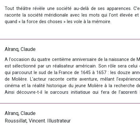
Tout théâtre révèle une société au-delà de ses apparences. C'est
raconte la société méridionale avec les mots qui l'ont élevée et
Lors de son intervention, Claude Alranq dresse notamment le pont
quand « la force des choses » les vole à la mémoire.
du calendrier festif languedocien (Nadal, Carnaval, Sant-Joan, Mar
de la vie (naissance, adolescence, âge adulte, mort). 
Cet ouvrage sur le théâtre d'oc contemporain embrasse le XXe siè
période à partir de 1939. Il restitue un phénomène dans toute sa tra
littéraire) et dans toutes ses évolutions : un sacré (critique
Alranq, Claude
(burlesquement) désacralisateur et un expérimental (hérétiquement) 
A l'occasion du quatre centième anniversaire de la naissance de Mo
Il termine ensuite, pour répondre aux questions du public, en évo
est sélectionné par un réalisateur américain. Son rôle sera celui 
société opérés sur le littoral languedocien depuis l’essor de l’indust
Auteur, metteur en scène et conteur, Claude Alranq résum
qui parcourut le sud de la France de 1645 à 1657 : les douze ann
d'expériences professionnelles et d'enquêtes dramaturgiques sur l
de Molière. L'acteur raconte cette aventure, mêlant l'expérien
la France.
cinéma et la réalité historique du jeune Molière à la recherche de
La Fèsta de la Sant-Joan dagtenca est un événement organisé le 24
Ainsi découvre-t-il le parcours initiatique qui fera de l'appren
dagtenca, le CIRDOC - Institut occitan de cultura, le Musée agathois
Molière. Quant à lui, il découvrira comment un amateur d'aujou
d’Agde, dans le cadre de la programmation de L'Eté occitan d'Agde
Mascarille.
Alranq, Claude
Roussillat, Vincent. Illustrateur