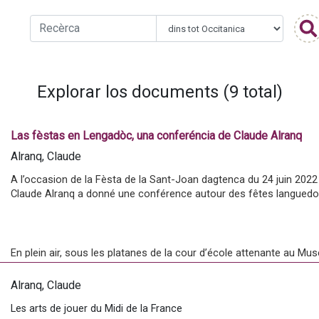
Explorar los documents (9 total)
Las fèstas en Lengadòc, una conferéncia de Claude Alranq
Alranq, Claude
A l’occasion de la Fèsta de la Sant-Joan dagtenca du 24 juin 2022
Claude Alranq a donné une conférence autour des fêtes languedo
En plein air, sous les platanes de la cour d’école attenante au Musé
propos en s'appuyant sur le livre
 La Fête en Languedoc
, signé par
photographe Charles Camberoque. Un livre qui a servi, dès sa sorti
Alranq, Claude
phénomène déclencheur de nombreux reviscols de carnavals, anim
Les arts de jouer du Midi de la France
pratiques rituelles.