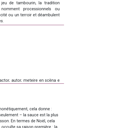
eu de tambourin, la tradition 
s nomment processionnels ou 
cité ou un terroir et déambulent 
s.
eur technologie, de leurs raisons 
actor, autor, meteire en scèna e 
patrimòni cultural immaterial 
Phonétiquement, cela donne : 
ant Blasi a Pesenàs e estúdia son 
eulement – la sauce est la plus 
sson. En termes de Noël, cela 
 occulte sa raison première : la 