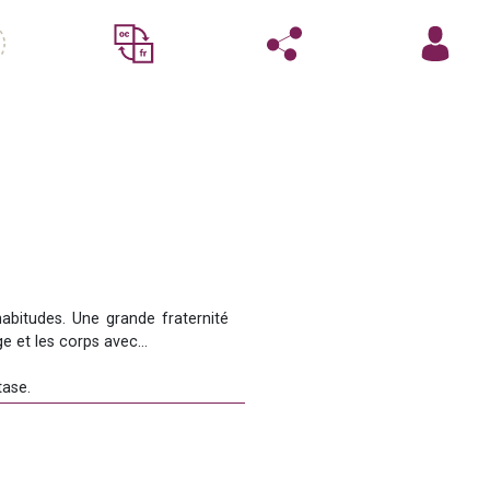
abitudes. Une grande fraternité 
ge et les corps avec…
tase.
ective qui les mène à la mort. 