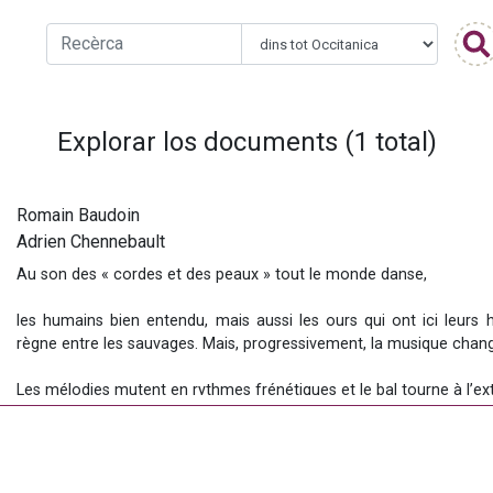
Explorar los documents (1 total)
Romain Baudoin
Adrien Chennebault
Line Willerval
Au son des « cordes et des peaux » tout le monde danse,
Eneka Bordato Riaño
Battitt Halsouet
les humains bien entendu, mais aussi les ours qui ont ici leurs h
règne entre les sauvages. Mais, progressivement, la musique chan
Aïtor Sanz Juanes
Les mélodies mutent en rythmes frénétiques et le bal tourne à l’ex
Les danseurs rentrent dans une longue et épuisante hystérie coll
Seuls les ours et les musiciens survivent, le diable les a épargnés.