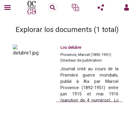
Explorar los documents (1 total)
Lou delubre
Provence, Marcel (1892-1951)
Directeur de publication
Journal créé au cours de la 
Première guerre mondiale, 
publié à Aix par Marcel 
Provence (1892-1951) entre 
juin 1915 et mai 1916 
(parution de 4 numéros), 
Lo 
Delubre : Santo Ventùri
 doit 
son titre à un monument 
emblématique de l’histoire de 
la Provence. Lou Delubre est 
en effet un monument 