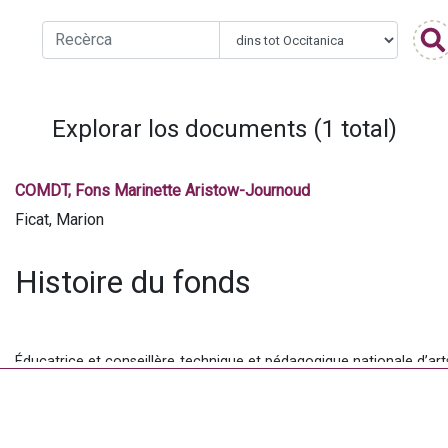
Explorar los documents (1 total)
COMDT, Fons Marinette Aristow-Journoud
Ficat, Marion
Histoire du fonds
Éducatrice et conseillère technique et pédagogique nationale d’arts 
de l’Éducation Nationale, Marinette Aristow-Journoud est une
pédagogue Marcel Jousse, qui lança les études sur l’anthropologie