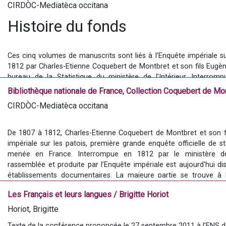
La Dialectologie : aperçu historique et méthodes d'enquêtes ling
CIRDÒC-Mediatèca occitana
accessible sur l'histoire de la dialectologie, l'évolution des métho
Histoire du fonds
représentations des élites et des institutions concernant les langu
>> Accéder au document  sur Archive.org
Ces cinq volumes de manuscrits sont liés à l’Enquête impériale su
1812 par Charles-Etienne Coquebert de Montbret et son fils Eugène
bureau de la Statistique du ministère de l’Intérieur. Interrom
rassemblée par l’Enquête impériale est dispersée entre plusi
Bibliothèque nationale de France, Collection Coquebert de Mo
documentaires. La majeure partie se trouve à la Bibliothèque
CIRDÒC-Mediatèca occitana
Montbret), dans la section de linguistique de la Collection
Bibliothèque nationale de France (NAF 20080-20081), et aux Archiv
De 1807 à 1812, Charles-Etienne Coquebert de Montbret et son fi
impériale sur les patois, première grande enquête officielle de sta
corpus “Enquêtes linguistiques sur l’occ
menée en France. Interrompue en 1812 par le ministère de l
rassemblée et produite par l’Enquête impériale est aujourd'hui dis
établissements documentaires. La majeure partie se trouve à l
Description du fonds
Bibliothèque nationale de France (NAF 5910-5914) et dans la 
Les Français et leurs langues / Brigitte Horiot
Collection Coquebert de Montbret (NAF 20080-20081), et aux Archi
Horiot, Brigitte
Les cinq volumes réunis sous le titre de « Notes et documents sur le
Texte de la conférence prononcée le 27 septembre 2011 à l'ENS de L