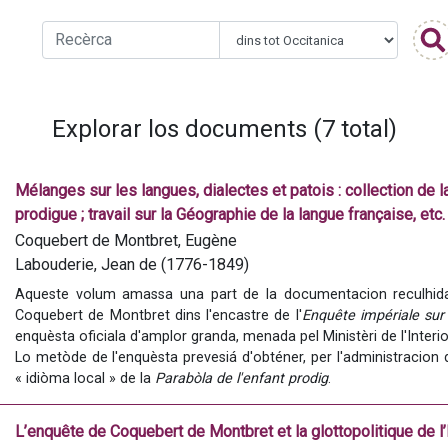
Explorar los documents (7 total)
Mélanges sur les langues, dialectes et patois : collection de l
prodigue ; travail sur la Géographie de la langue française, etc
Montbret et J. Labouderie
Coquebert de Montbret, Eugène
Labouderie, Jean de (1776-1849)
Aqueste volum amassa una part de la documentacion reculhida 
Coquebert de Montbret dins l'encastre de l'
Enquête impériale sur 
enquèsta oficiala d'amplor granda, menada pel Ministèri de l'Interio
Lo metòde de l'enquèsta prevesiá d'obténer, per l'administracion d
« idiòma local » de la 
Parabòla de l'enfant prodig
. 
>> Accedir al document sus Google books
L’enquête de Coquebert de Montbret et la glottopolitique de l’