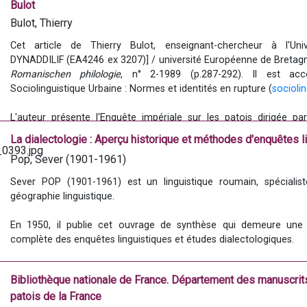
Bulot
Bulot, Thierry
Cet article de Thierry Bulot, enseignant-chercheur à l'Uni
Romanischen philologie
, n° 2-1989 (p.287-292). Il est acce
Sociolinguistique Urbaine : Normes et identités en rupture (
socioli
L'auteur présente l'Enquête impériale sur les patois dirigée pa
Montbert et son fils Eugène pour le Ministère de l'Intérieur en ana
La dialectologie : Aperçu historique et méthodes d'enquêtes 
politiques. 
Pop, Sever (1901-1961)
Lire l'article sur le site Sociolinguistique Urbaine.
Sever POP (1901-1961) est un linguistique roumain, spécialiste
géographie linguistique. 
En 1950, il publie cet ouvrage de synthèse qui demeure une d
complète des enquêtes linguistiques et études dialectologiques.
Cet ouvrage fait une grande place aux enquêtes linguistiques et tr
Bibliothèque nationale de France. Département des manuscrit
e
de la Révolution jusqu'au XX
 siècle et en particulier sur les trava
patois de la France