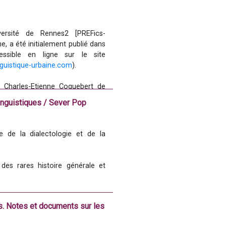
versité de Rennes2 [PREFics-
DYNADDILIF (EA4246 ex 3207)] / université Européenne de Bretagne, a été initialement publié dans 
ssible en ligne sur le site 
nguistique-urbaine.com
).
r Charles-Etienne Coquebert de 
lysant en particulier ses enjeux 
linguistiques / Sever Pop
 de la dialectologie et de la 
es rares histoire générale et 
avaux dialectologiques en France 
s. Notes et documents sur les
ux concernant la langue occitane. 