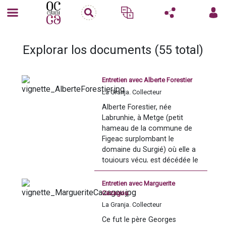
Explorar los documents (55 total)
Entretien avec Alberte Forestier
La Granja. Collecteur
Alberte Forestier, née 
Labrunhie, à Metge (petit 
hameau de la commune de 
Figeac surplombant le 
domaine du Surgié) où elle a 
toujours vécu, est décédée le 
23 janvier 2015.
Entretien avec Marguerite
Elle conservait depuis 
Cazagou
l’enfance un sentiment de 
La Granja. Collecteur
différence. Déjà à l’époque 
Ce fut le père Georges 
où elle fréquentait l’école 