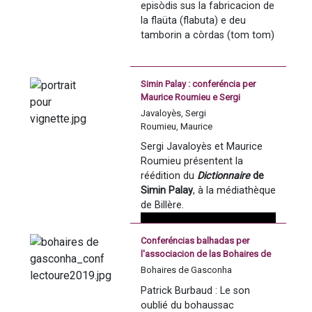
episòdis sus la fabricacion de 
la flaüta (flabuta) e deu 
tamborin a còrdas (tom tom)
Simin Palay : conferéncia per
Maurice Roumieu e Sergi
Javaloyès
Javaloyès, Sergi
Roumieu, Maurice
Sergi Javaloyès et Maurice 
Roumieu présentent la 
réédition du 
Dictionnaire
 de 
Simin Palay
, à la médiathèque 
de Billère. 
Conferéncias balhadas per
l'associacion de las Bohaires de
Gasconha a Leitora en 2019 :
Bohaires de Gasconha
Patrick Burbaud : Lo son oblidat
Patrick Burbaud : Le son 
deu bohaussac
oublié du bohaussac 