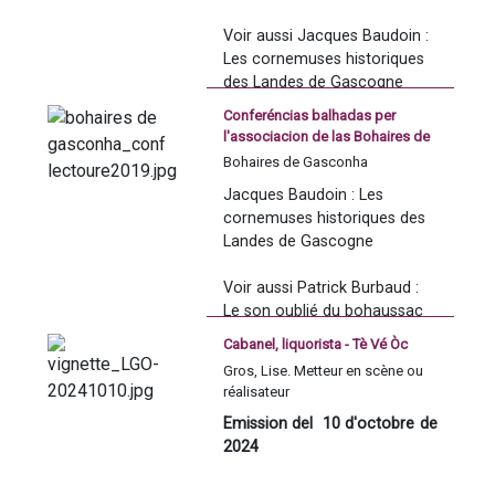
Voir aussi Jacques Baudoin : 
Les cornemuses historiques 
des Landes de Gascogne
Conferéncias balhadas per
l'associacion de las Bohaires de
Gasconha a Leitora en 2019 :
Bohaires de Gasconha
Jacques Baudoin : Las bohas
Jacques Baudoin : Les 
istoricas de Lanas de Gasconha
cornemuses historiques des 
Landes de Gascogne
Voir aussi Patrick Burbaud : 
Le son oublié du bohaussac 
Cabanel, liquorista - Tè Vé Òc
Gros, Lise. Metteur en scène ou
réalisateur
Emission del  10 d'octobre de 
2024