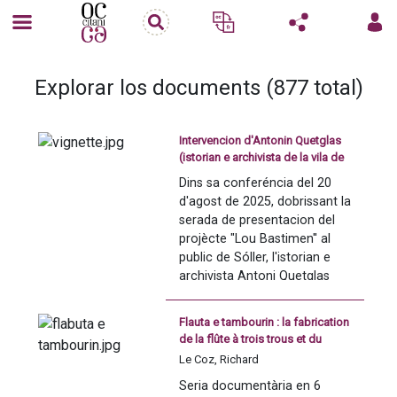
Explorar los documents (877 total)
Intervencion d'Antonin Quetglas
(istorian e archivista de la vila de
Sóller) a l'entorn de "El bastimen
Dins sa conferéncia del 20 
ve de Mallorca ple de taronges"
d'agost de 2025, dobrissant la 
serada de presentacion del 
projècte "Lou Bastimen'' al 
public de Sóller, l'istorian e 
archivista Antoni Quetglas 
soslinha un còp de mai los 
ligams naturals qu'unisson los 
Flauta e tambourin : la fabrication
territòris de l'espaci 
de la flûte à trois trous et du
euroregional : Illas Balearas, 
tambourin à cordes
Le Coz, Richard
Catalunha e Occitània.
Seria documentària en 6 