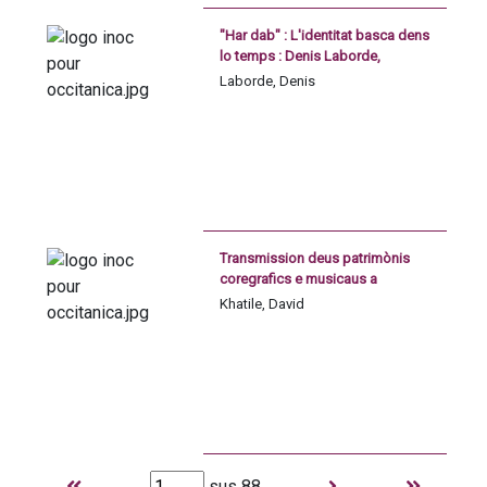
"Har dab" : L'identitat basca dens
lo temps : Denis Laborde,
director d'estudis a l'EHESS
Laborde, Denis
Transmission deus patrimònis
coregrafics e musicaus a
Martinica : l'exemple de la hauta-
Khatile, David
talha despuish l'ahonida de la
societat tradicionau martiniquesa
dinc a uei lo dia : David Khatile,
cargat de cors a l'universitat de
las Antilhas Pòle Martinica,
formator au CEFEDEM Normandia
sus 88