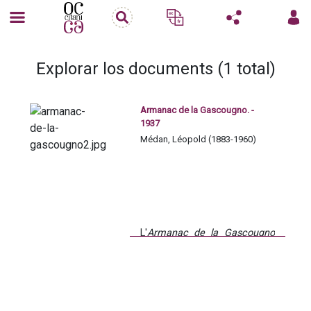
Explorar los documents (1 total)
Armanac de la Gascougno. -
1937
Médan, Léopold (1883-1960)
L'
Armanac de la Gascougno
est une publication 
périodique annuelle. Chaque 
numéro comprend un 
calendrier en occitan et des 
textes (contes, chansons) 