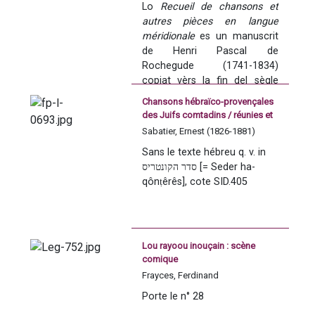
en lenga d'òc. Aquela 
Lo 
Recueil de chansons et 
XVIII. Conten 201 cançons e 
emission vos presenta 
autres pièces en langue 
12 pèças en vèrs 
d'entrevistas e de tròç 
méridionale
 es un manuscrit 
d'inspiracion, de fòrmas, de 
musicaus e adaptats en 
de Henri Pascal de 
talhas e de tematicas fòra 
occitan, interpretats per Pèire 
Rochegude (1741-1834) 
divèrsas. A qualques 
Mathes. 
copiat vèrs la fin del sègle 
excepcions prèp, totas las 
XVIII. Conten 210 cançons e 
cançons son redigidas en 
Chansons hébraïco-provençales
Un retrach de Miquèu Gravier.
12 pèças en vèrs 
des Juifs comtadins / réunies et
occitan.
d'inspiracion, de formas, de 
transcrites par E. Sabatier
Sabatier, Ernest (1826-1881)
talhas e de tematicas fòrça 
[resumit de Tè Vé Òc]
Sans le texte hébreu q. v. in 
divèrsas. Las cançons son 
סדר הקונטריס [= Seder ha-
gaireben totas redigidas en 
qônṭêrês], cote SID.405
occitan.
Lou rayoou inouçain : scène
comique
Frayces, Ferdinand
Porte le n° 28