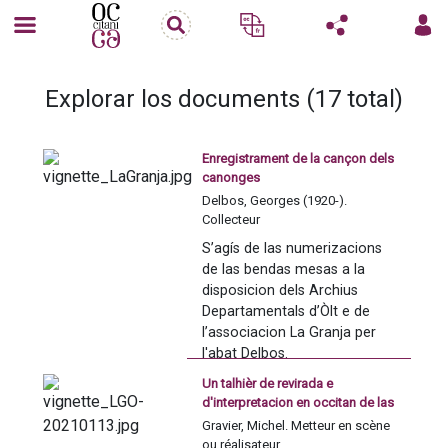
Explorar los documents (17 total)
Enregistrament de la cançon dels
canonges
Delbos, Georges (1920-).
Collecteur
S’agís de las numerizacions 
de las bendas mesas a la 
disposicion dels Archius 
Departamentals d’Òlt e de 
l’associacion La Granja per 
l'abat Delbos.
Un talhièr de revirada e
S’i tròban las enquèstas de 
d'interpretacion en occitan de las
l’abat, de compilacions de 
nòstras cançons popularas - Tè
Gravier, Michel. Metteur en scène
cants, contes, monològs, 
Vé Òc
ou réalisateur