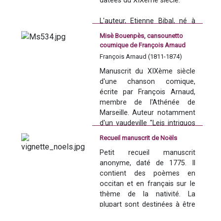
datées du XIXème siècle.
Francé Tousten dépeint toute 
talhas e de tematicas fòrça 
l'admiration de l'auteur pour 
divèrsas. A qualques 
L'auteur, Etienne Bibal, né à 
le talent poétique de son 
excepcions prèp, totas las 
Marseille en 1808, était un 
confrère.
cançons son redigidas en 
Misè Bouenpès, cansounetto
contemporain du célèbre 
coumique de François Arnaud
occitan.
Victor Gelu. 
Las cançons se pòdon 
François Arnaud (1811-1874)
Poète populaire, il écrivit des 
classificar segon lo biais 
Manuscrit du XIXème siècle 
chansons, des poèmes, des 
seguent :
d'une chanson comique, 
épîtres, des contes ainsi que 
écrite par François Arnaud, 
des satires. 
membre de l'Athénée de 
Il acquit sa célébrité grâce à 
Marseille. Auteur notamment 
la chanson "Lo cabanon", 
d'un vaudeville "Leis intriguos 
dont l'air inspira d'autres 
d'un amatour" et d'un poème 
- 157 cançons d'amor, 
auteurs, tels que Pascal Cros 
Recueil manuscrit de Noëls
"Leis dous frèros 
- 25 cants religioses, 
avec sa "Muso marsiheso".
Petit recueil manuscrit 
savouyards".
principalament de cants 
anonyme, daté de 1775. Il 
de nadal, 
contient des poèmes en 
- 9 cançons de taula o 
occitan et en français sur le 
per beure, 
thème de la nativité. La 
- 11 cançons 
plupart sont destinées à être 
d'inspiracion borlesca, 
chantés et portent la mention 
- 6 cançons de caractèr 