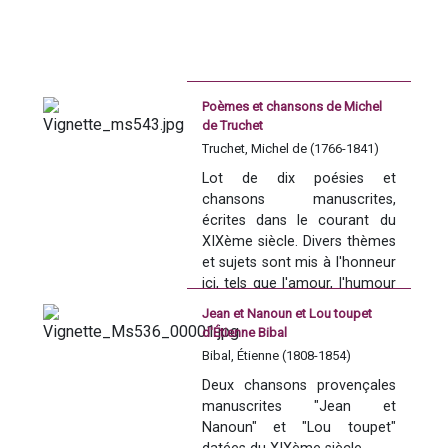
Poèmes et chansons de Michel
de Truchet
Truchet, Michel de (1766-1841)
Presentacion 
Lot de dix poésies et 
del contengut
chansons manuscrites, 
écrites dans le courant du 
XIXème siècle. Divers thèmes 
et sujets sont mis à l'honneur 
Lo 
Recueil de chansons et 
ici, tels que l'amour, l'humour 
autres pièces en langue 
ou encore la ville d'Arles. Les 
méridionale
 es un manuscrit 
Jean et Nanoun et Lou toupet
pièces 7, 8 et 9 sont des 
de Henri Pascal de 
d'Étienne Bibal
épîtres, des poèmes servant 
Rochegude (1741-1834) 
Bibal, Étienne (1808-1854)
d'hommage et dédiés à trois 
copiat devers la fin del sègle 
Deux chansons provençales 
personnalités différentes. La 
XVIII. Conten 210 cançons e 
manuscrites "Jean et 
pièce 9 notamment, 
12 pèças en vèrs 
Nanoun" et "Lou toupet" 
dédicacée à un dénommé 
d'inspiracion, de fòrmas, de 