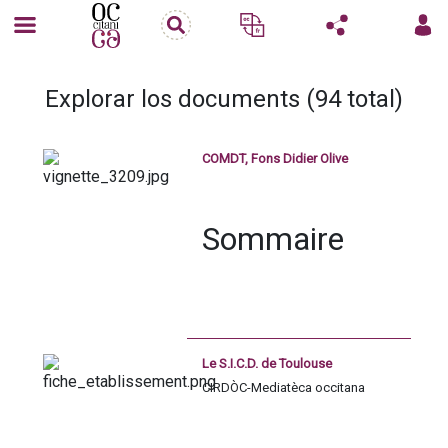
Explorar los documents (94 total)
COMDT, Fons Didier Olive
Sommaire
Histoire du fonds
Description du fonds
Le S.I.C.D. de Toulouse
CIRDÒC-Mediatèca occitana
Pour le consulter
Conditions d'utilisation