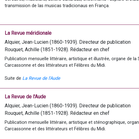
La vie de Marie bascule après la mort de son père en 1202. Le pa
transmission de las musicas tradicionaus en França.
second mariage de son père, et, illégitimes, ses enfants. Mari
seigneurie de Montpellier. Bonne augure pour Pierre II qui s’e
sans ménagement. Mais c’était méconnaitre le courage et la ténac
droits et ceux de son fils, le futur Jacques le Conquérant. Si n
La Revue méridionale
Languedoc, une autre croisade anéantira le territoire, c’est la cr
commencera par le sac de Béziers en 1209 et se terminera, en 1229
Alquier, Jean-Lucien (1860-1939). Directeur de publication
conclu par Blanche de Castille, et qui marquera la disparition du 
Rouquet, Achille (1851-1928). Rédacteur en chef
Publication mensuelle littéraire, artistique et illustrée, organe de la
Carcassonne et des littérateurs et Félibres du Midi.
Avec cette croisade, le paradigme change. On ne tuera pas l’infidè
de « cathare ». Prévaut alors l’intolérance, qui sous couvert de 
Suite de 
La Revue de l'Aude
conquêtes territoriales et politiques, le Languedoc. Un épisode cru
1213, où sera tué Pierre II, mais Marie l’aura précédé de peu dans 
de partage, caractéristique des pays d’Oc, qui avait côtoyé Al 
La Revue de l'Aude
siècles, en sera profondément troublé.
Alquier, Jean-Lucien (1860-1939). Directeur de publication
Rouquet, Achille (1851-1928). Rédacteur en chef
Désormais, un nouvel ordre géopolitique se met en place : le po
Publication mensuelle littéraire, artistique et sténographique, organ
d’annexer la partie centrale des Pays d’Oc, devra affronter 
Carcassonne et des littérateurs et Félibres du Midi.
Catalogne, pour le contrôle de la Méditerranée. Mais c’est une autr