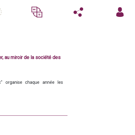
, au miroir de la société des
c" organise chaque année les 
e la société 