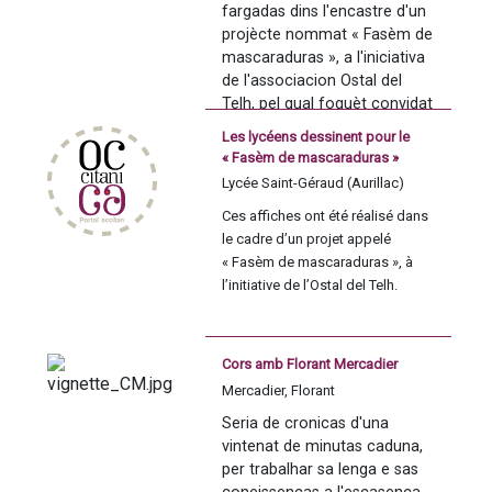
fargadas dins l'encastre d'un 
la ville de Leucate, de la 
projècte nommat « Fasèm de 
Société Archéologique de 
mascaraduras », a l'iniciativa 
Montpellier et de l
a Confrérie 
de l'associacion Ostal del 
des Consuls de la Seigneurie 
Telh, pel qual foguèt convidat 
de LEUCATE
.
l'artista plastician occitan 
Les lycéens dessinent pour le
Joan-Carles Codèrc per tal 
Découvrir l'association 
« Fasèm de mascaraduras »
d'animar una setmana de 
Histoire et cultures en 
Lycée Saint-Géraud (Aurillac)
talhièr amb la classa de 1ra 
Languedoc.
Ces affiches ont été réalisé dans 
Bac Pro Comunicacion 
le cadre d’un projet appelé 
Visuala e Pluri Mèdia del licèu 
Une frontière 
« Fasèm de mascaraduras », à 
St-Géraud a Orlhac, en 
l’initiative de l’Ostal del Telh.
coordinacion amb lor 
sous 
professor d'arts aplicadas, 
Fred Le Falher.
surveillance : 
Nous avions convié l’artiste 
Cors amb Florant Mercadier
plasticien occitan Joan-Carles 
Per una setmana al mes de 
1258-1659
Mercadier, Florant
Codèrc, pour animer une semaine 
genièr de 2023, los liceans 
d’atelier avec la classe de 
Seria de cronicas d'una 
avián coma mission de 
ère
1
 Bac Pro Communication 
vintenat de minutas caduna, 
realizar cadun una aficha que 
La frontière, 
Visuelle et Pluri Média du lycée 
per trabalhar sa lenga e sas 
corresponde a l'estetica de 
St-Géraud à Aurillac, en 