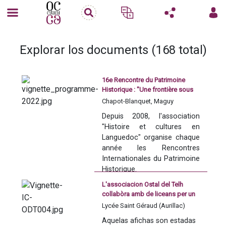
Explorar los documents (168 total)
16e Rencontre du Patrimoine
Historique : "Une frontière sous
surveillance : 1258-1659"
Chapot-Blanquet, Maguy
Depuis 2008, l'association 
"Histoire et cultures en 
Languedoc" organise chaque 
année les Rencontres 
Internationales du Patrimoine 
Historique. 
L'associacion Ostal del Telh
Avec le soutien de la Région 
collabòra amb de liceans per un
Occitanie Pyrénées 
projècte artistic a l'entorn de la
Lycée Saint Géraud (Aurillac)
Méditerranée, du CIRDOC - 
lenga d'òc
Aquelas afichas son estadas 
Institut occitan de cultura, de 