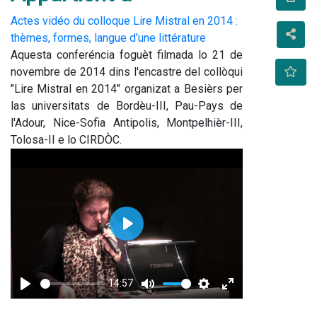
Actes vidéo du colloque Lire Mistral en 2014 :
thèmes, formes, langue d'une littérature
Aquesta conferéncia foguèt filmada lo 21 de 
novembre de 2014 dins l'encastre del collòqui 
"Lire Mistral en 2014" organizat a Besièrs per 
las universitats de Bordèu-III, Pau-Pays de 
l'Adour, Nice-Sofia Antipolis, Montpelhièr-III, 
Tolosa-II e lo CIRDÒC.
Play
14:57
Play
Mute
Settings
Enter