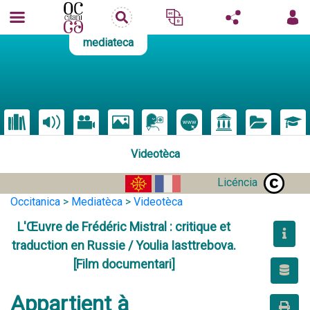
mediateca
Videotèca
Licéncia
Occitanica
>
Mediatèca
>
Videotèca
L'Œuvre de Frédéric Mistral : critique et
traduction en Russie / Youlia Iasttrebova.
[Film documentari]
Appartient à