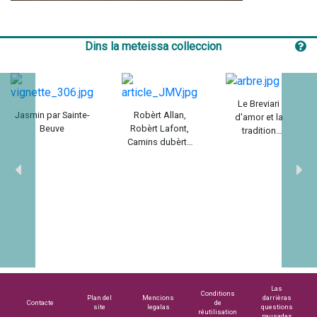
Play
Mute
Settings
Enter
fullscreen
Dins la meteissa colleccion
Le Breviari
Jasmin par Sainte-
Robèrt Allan,
d'amor et la
Beuve
Robèrt Lafont,
tradition
Camins dubèrts
encyclopédique
1947-1984 / Maria-
du Moyen Âge /
Joana Verny
Peter T. Ricketts
Las
Conditions
Plan del
Mencions
darrièras
Contacte
de
site
legalas
questions
réutilisation
pausadas