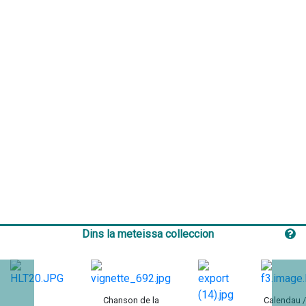
Dins la meteissa colleccion
Chanson de la
Calendau /