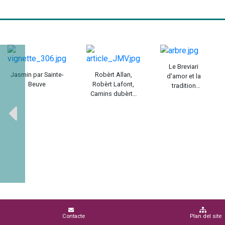
Le Breviari
Jasmin par Sainte-
Robèrt Allan,
d'amor et la
Beuve
Robèrt Lafont,
tradition
Camins dubèrts
encyclopédique
1947-1984 / Maria-
du Moyen Âge /
Joana Verny
Peter T. Ricketts
Contacte
Plan del site