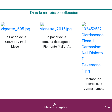
Dins la meteissa colleccion
La Canso de la
Lo parlar de la
Crozada / Paul
comuna de Bagnolo
Meyer
Piemonte (Italie) /
Elena Piccato
Memòri de
recèrca suls
germanismes
dins lo dialècte
de Peveragno
(Itàlia)
Mencions legalas
Condi