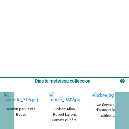
Dins la meteissa colleccion
Le Breviari
Jasmin par Sainte-
Robèrt Allan,
d'amor et la
Beuve
Robèrt Lafont,
tradition
Camins dubèrts
encyclopédique
1947-1984 / Maria-
du Moyen Âge /