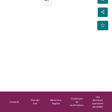
Las
Conditions
Plan del
Mencions
darrièras
Contacte
de
site
legalas
questions
réutilisation
pausadas