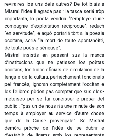
reviraires los uns dels autres? De tot biais a 
Mistral l’idèa li agrada pas : la tasca seriá tròp 
importanta, lo poèta vendriá “l’employé d’une 
compagnie d’exploitation réciproque”, reduch 
“en servitude”, e aquò portariá tòrt a la poesia 
occitana, seriá “la mort de toute spontanéité, 
de toute poésie sérieuse”. 
Mistral insistís en passant sus la manca 
d’institucions que ne patisson los poètas 
occitans, los luòcs oficials de circulacion de la 
lenga e de la cultura, perfièchament foncionals 
pel francés, ignoran completament l’occitan e 
los felibres pòdon pas comptar que sus eles-
meteises per se far conéisser e presar del 
public : “pas un de nous n’a une minute de son 
temps à employer au service d’autre chose 
que de la Cause provençale”. Se Mistral 
demòra pròche de l’idèa de se dubrir e 
d’establir de ligams amb los representants 