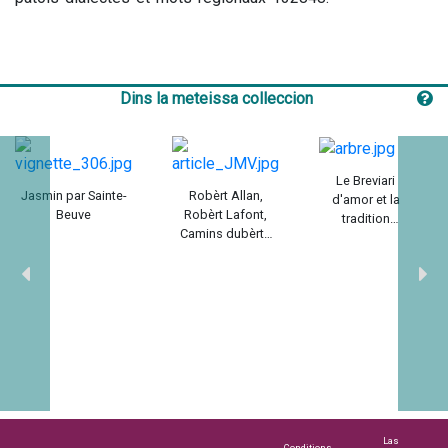
Dins la meteissa colleccion
Le Breviari
Jasmin par Sainte-
Robèrt Allan,
d'amor et la
Beuve
Robèrt Lafont,
tradition
Camins dubèrts
encyclopédique
1947-1984 / Maria-
du Moyen Âge /
Joana Verny
Peter T. Ricketts
Las
Conditions