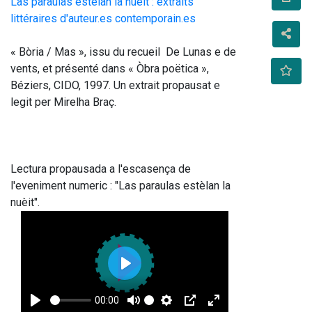
Las paraulas estèlan la nuèit : extraits
littéraires d'auteur.es contemporain.es
« Bòria / Mas », issu du recueil  De Lunas e de 
vents, et présenté dans « Òbra poëtica », 
Béziers, CIDO, 1997. Un extrait propausat e 
legit per Mirelha Braç. 
Lectura propausada a l'escasença de 
l'eveniment numeric : "Las paraulas estèlan la 
nuèit". 
Play
00:00