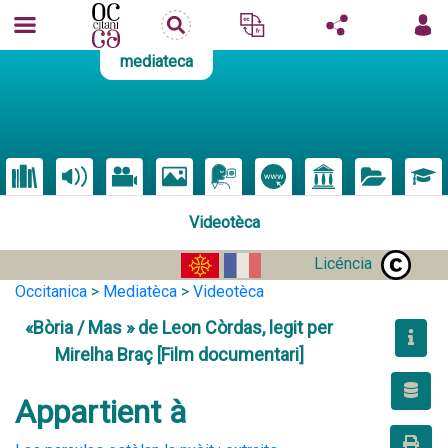
mediateca
Videotèca
Licéncia
Occitanica
>
Mediatèca
>
Videotèca
«Bòria / Mas » de Leon Còrdas, legit per
Mirelha Braç [Film documentari]
Appartient à