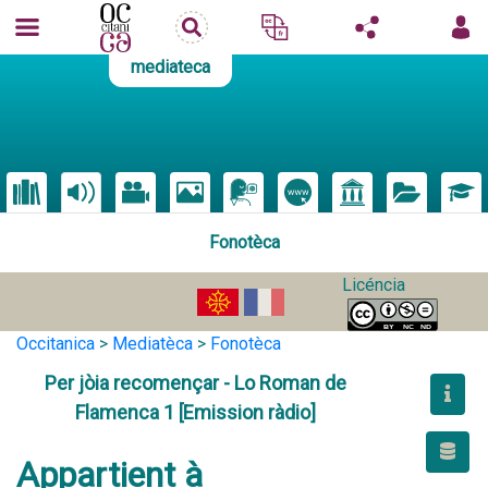
mediateca
Fonotèca
Licéncia
Occitanica
>
Mediatèca
>
Fonotèca
Per jòia recomençar - Lo Roman de
Flamenca 1 [Emission ràdio]
Appartient à