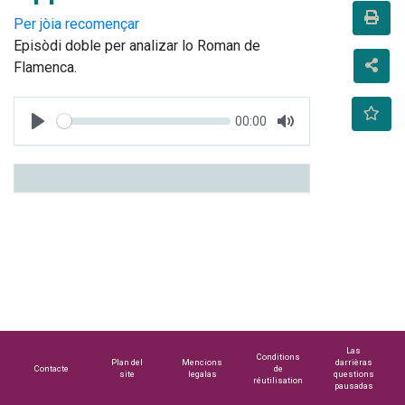
Per jòia recomençar
Episòdi doble per analizar lo Roman de 
Flamenca.
Seek
Current
00:00
time
Play
Toggle
Mute
Las
Conditions
Plan del
Mencions
darrièras
Contacte
de
site
legalas
questions
réutilisation
pausadas