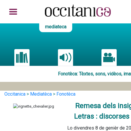
mediateca
Fonotèca
: Tèxtes, sons, vidèos, im
Occitanica
>
Mediatèca
>
Fonotèca
Remesa dels insig
Letras : discorses
Lo divendres 8 de genièr de 20