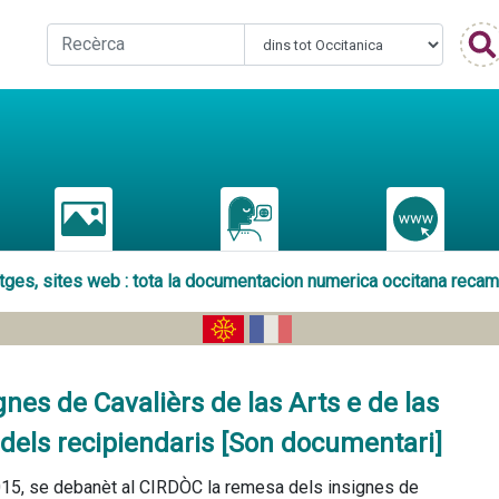
atges, sites web : tota la documentacion numerica occitana reca
nes de Cavalièrs de las Arts e de las
 dels recipiendaris [Son documentari]
15, se debanèt al CIRDÒC la remesa dels insignes de 