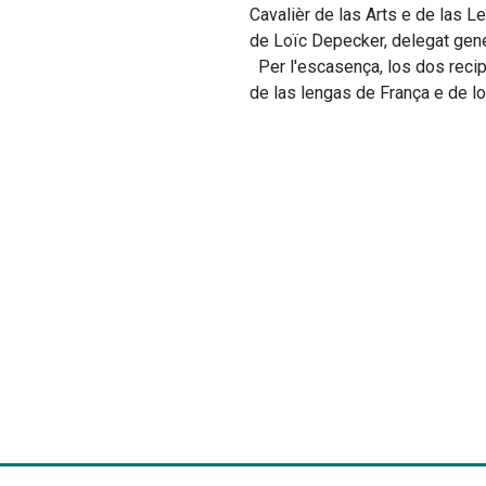
Cavalièr de las Arts e de las L
de Loïc Depecker, delegat gener
  Per l'escasença, los dos recipiendaris prononcièron de discorses a l'entorn de la pluralitat 
de las lengas de França e de lo