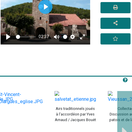
Play
02:37
Play
Mute
Settings
Enter
fullscreen
Airs traditionnels joués
Collecta
à l'accordéon par Yves
Discussion a
Arnaud / Jacques Bouët
patois et de l
orale