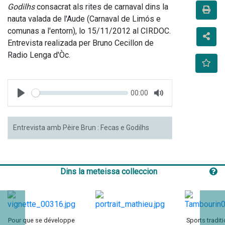
Godilhs
 consacrat als rites de carnaval dins la 
nauta valada de l'Aude (Carnaval de Limós e 
comunas a l'entorn), lo 15/11/2012 al CIRDOC. 
Entrevista realizada per Bruno Cecillon de 
Radio Lenga d'Òc.
Seek
Current
00:00
time
Play
Toggle
Mute
Entrevista amb Pèire Brun : Fecas e Godilhs
Dins la meteissa colleccion
Pour que se développe
Sports tradit