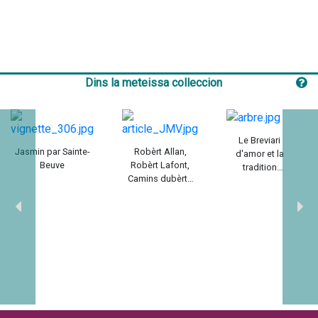
Dins la meteissa colleccion
Le Breviari
Jasmin par Sainte-
Robèrt Allan,
d'amor et la
Beuve
Robèrt Lafont,
tradition
Camins dubèrts
encyclopédique
1947-1984 / Maria-
du Moyen Âge /
Joana Verny
Peter T. Ricketts