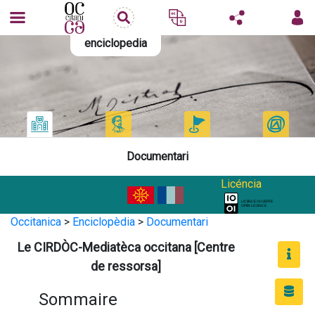
enciclopedia
Documentari
Licéncia
Occitanica
>
Enciclopèdia
>
Documentari
Le CIRDÒC-Mediatèca occitana [Centre
de ressorsa]
Sommaire