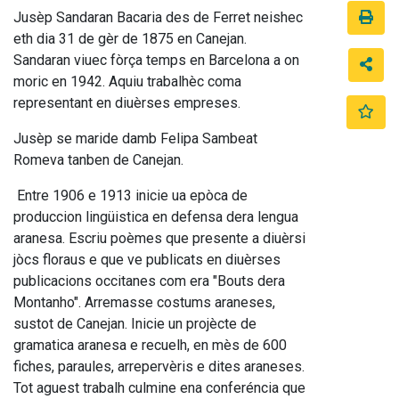
Jusèp Sandaran Bacaria des de Ferret neishec
eth dia 31 de gèr de 1875 en Canejan.
Sandaran viuec fòrça temps en Barcelona a on
moric en 1942. Aquiu trabalhèc coma
representant en diuèrses empreses.
Jusèp se maride damb Felipa Sambeat
Romeva tanben de Canejan.
Entre 1906 e 1913 inicie ua epòca de
produccion lingüistica en defensa dera lengua
aranesa. Escriu poèmes que presente a diuèrsi
jòcs floraus e que ve publicats en diuèrses
publicacions occitanes com era "Bouts dera
Montanho". Arremasse costums araneses,
sustot de Canejan. Inicie un projècte de
gramatica aranesa e recuelh, en mès de 600
fiches, paraules, arrepervèris e dites araneses.
Tot aguest trabalh culmine ena conferéncia que