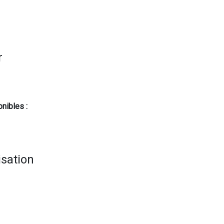
r
nibles :
isation