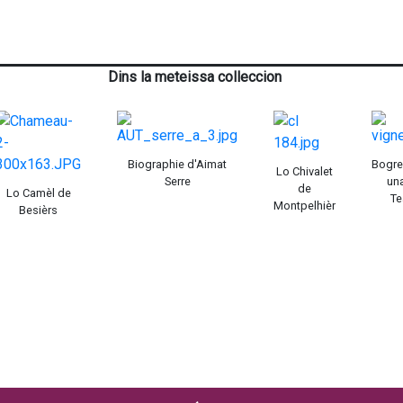
Dins la meteissa colleccion
Biographie d'Aimat
Bogre
Lo Chivalet
Serre
un
de
Lo Camèl de
Te
Montpelhièr
Besièrs