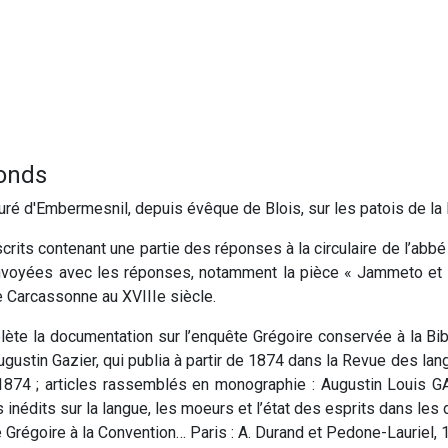
fonds
ré d'Embermesnil, depuis évêque de Blois, sur les patois de la 
crits contenant une partie des réponses à la circulaire de l’abb
nvoyées avec les réponses, notamment la pièce « Jammeto et R
e Carcassonne au XVIIIe siècle.
ète la documentation sur l’enquête Grégoire conservée à la Bi
’Augustin Gazier, qui publia à partir de 1874 dans la Revue des 
, 1874 ; articles rassemblés en monographie : Augustin Louis G
nédits sur la langue, les moeurs et l’état des esprits dans les 
 Grégoire à la Convention… Paris : A. Durand et Pedone-Lauriel, 1