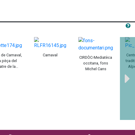
 de Carnaval,
Carnaval
Cent
CIRDÒC-Mediatèca
a pèça del
tradi
occitana, fons
atre de la
Alp
Michel Cans
Carrièra
P