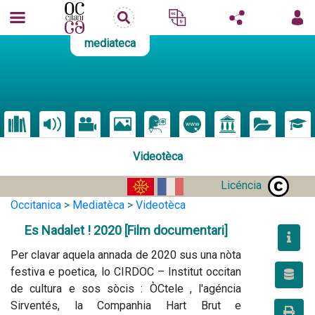
mediateca
Videotèca
Licéncia
Occitanica
>
Mediatèca
>
Videotèca
Es Nadalet ! 2020 [Film documentari]
Per clavar aquela annada de 2020 sus una nòta 
festiva e poetica, lo CIRDOC – Institut occitan 
de cultura e sos sòcis : ÒCtele , l'agéncia 
Sirventés, la Companhia Hart Brut e 