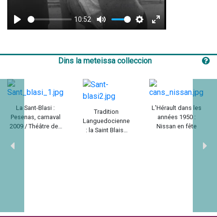
10:52
Play
Mute
Settings
Enter
fullscreen
Dins la meteissa colleccion
La Sant-Blasi :
L'Hérault dans les
Tradition
Pesenas, carnaval
années 1950 :
Languedocienne
2009 / Théâtre des
Nissan en fête
: la Saint Blaise
Origines avec
de Pézenas /
Ocdiovisuel
Olivier Barbel