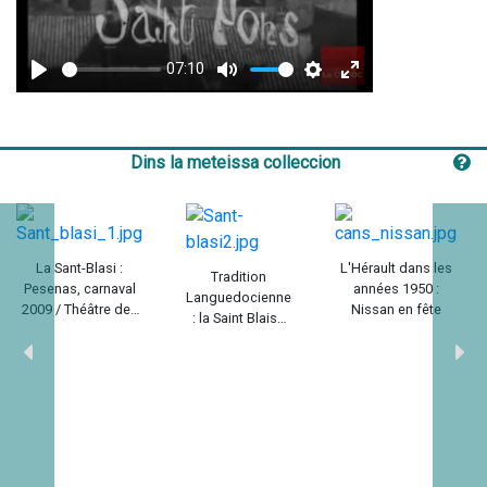
07:10
Play
Mute
Settings
Enter
fullscreen
Dins la meteissa colleccion
La Sant-Blasi :
L'Hérault dans les
Tradition
Pesenas, carnaval
années 1950 :
Languedocienne
2009 / Théâtre des
Nissan en fête
: la Saint Blaise
Origines avec
de Pézenas /
Ocdiovisuel
Olivier Barbel