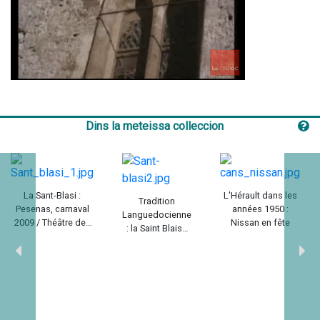
Mute
Settings
Dins la meteissa colleccion
La Sant-Blasi :
L'Hérault dans les
Tradition
Pesenas, carnaval
années 1950 :
Languedocienne
2009 / Théâtre des
Nissan en fête
: la Saint Blaise
Origines avec
de Pézenas /
Ocdiovisuel
Olivier Barbel