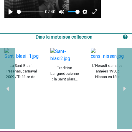
02:40
Play
Mute
Settings
Enter
fullscreen
Dins la meteissa colleccion
La Sant-Blasi :
L'Hérault dans les
Tradition
Pesenas, carnaval
années 1950 :
Languedocienne
2009 / Théâtre des
Nissan en fête
: la Saint Blaise
Origines avec
de Pézenas /
Ocdiovisuel
Olivier Barbel