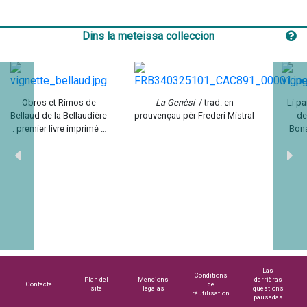
Dins la meteissa colleccion
Obros et Rimos de
La Genèsi
/ trad. en
Li pa
Bellaud de la Bellaudière
prouvençau pèr Frederi Mistral
de
: premier livre imprimé à
Bon
Marseille
Las
Conditions
Plan del
Mencions
darrièras
Contacte
de
site
legalas
questions
réutilisation
pausadas