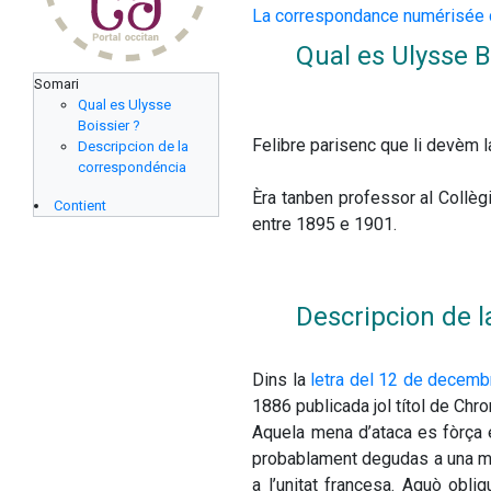
La correspondance numérisée d
Qual es Ulysse B
Somari
Qual es Ulysse
Boissier ?
Felibre parisenc que li devèm l
Descripcion de la
correspondéncia
Èra tanben professor al Collèg
Contient
entre 1895 e 1901.
Descripcion de 
Dins la 
letra del 12 de decem
1886 publicada jol títol de Chro
Aquela mena d’ataca es fòrça 
probablament degudas a una malc
a l’unitat francesa. Aquò obli