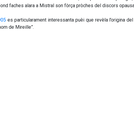
ond faches alara a Mistral son fòrça pròches del discors opausat
905
 es particularament interessanta puèi que revèla l’origina de
 nom de Mireille”.