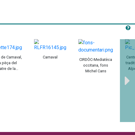
 de Carnaval,
Carnaval
Cent
CIRDÒC-Mediatèca
a pèça del
tradi
occitana, fons
atre de la
Alp
Michel Cans
Carrièra
P