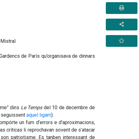
Mistral. 
s Gardencs de Par
í
s qu’organisava de dinnars 
yme” dins 
Le Temps
 del 10 de decembre de 
e seguissent 
aquel ligam
).
mpòrte un fum d’errors e d’aproximacions, 
 criticas li reprochavan sovent de s’atacar 
 son patriotisme. Es tanben interessant de 