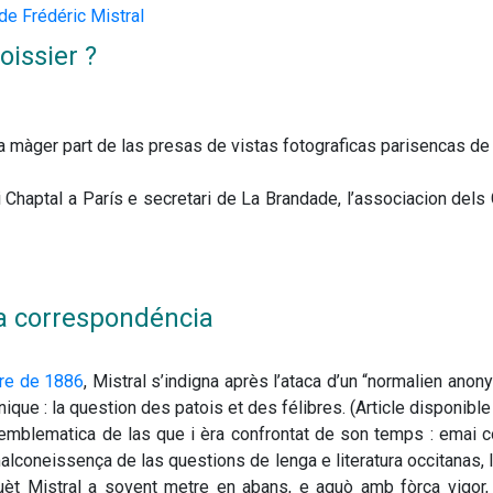
e Frédéric Mistral
oissier ?
a màger part de las presas de vistas fotograficas parisencas de 
i Chaptal a Par
í
s e secretari de La Brandade, l’associacion del
la correspondéncia
bre de 1886
, Mistral s’indigna après l’ataca d’un “normalien anon
nique : la question des patois et des félibres. (Article disponibl
emblematica de las que i èra confrontat de son temps : emai co
oneissença de las questions de lenga e literatura occitanas, las
guèt Mistral a sovent metre en abans, e aquò amb fòrça vigor,