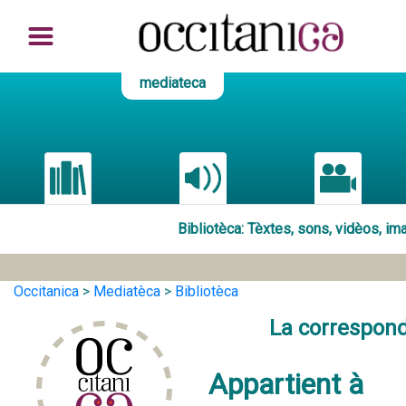
mediateca
Bibliotèca
: Tèxtes, sons, vidèos, i
Occitanica
>
Mediatèca
>
Bibliotèca
La correspond
Appartient à