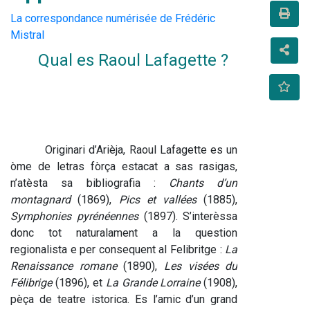
La correspondance numérisée de Frédéric
Mistral
Qual es Raoul Lafagette ?
Originari d’Arièja, Raoul Lafagette es un 
òme de letras fòrça estacat a sas rasigas, 
n’atèsta sa bibliografia : 
Chants d’un 
montagnard
 (1869), 
Pics et vallées
 (1885), 
Symphonies pyrénéennes
 (1897). S’interèssa 
donc tot naturalament a la question 
regionalista e per consequent al Felibritge : 
La 
Renaissance romane
 (1890), 
Les visées du 
Félibrige
 (1896), et 
La Grande Lorraine
 (1908), 
pèça de teatre istorica. Es l’amic d’un grand 