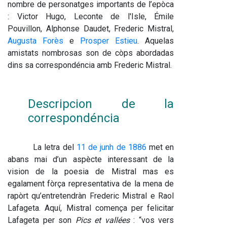
nombre de personatges importants de l’epòca 
: Victor Hugo, Leconte de l'Isle, Émile 
Pouvillon, Alphonse Daudet, Frederic Mistral, 
Augusta Forès
 e 
Prosper Estieu
. Aquelas 
amistats nombrosas son de còps abordadas 
dins sa correspondéncia amb Frederic Mistral.
Descripcion de la 
correspondéncia
La letra del 
11 de junh de 1886
 met en 
abans mai d’un aspècte interessant de la 
vision de la poesia de Mistral mas es 
egalament fòrça representativa de la mena de 
rapòrt qu’entretendràn Frederic Mistral e Raol 
Lafageta. Aquí, Mistral comença per felicitar 
Lafageta per son 
Pics et vallées
 : “vos vers 