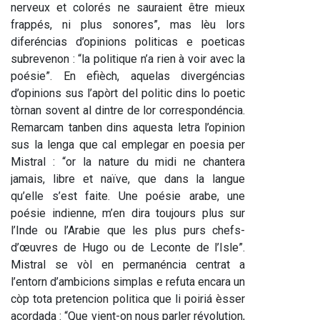
nerveux et colorés ne sauraient être mieux 
frappés, ni plus sonores”, mas lèu lors 
diferéncias d’opinions politicas e poeticas 
subrevenon : “la politique n’a rien à voir avec la 
poésie”. En efièch, aquelas divergéncias 
d’opinions sus l’apòrt del politic dins lo poetic 
tòrnan sovent al dintre de lor correspondéncia. 
Remarcam tanben dins aquesta letra l’opinion 
sus la lenga que cal emplegar en poesia per 
Mistral : “or la nature du midi ne chantera 
jamais, libre et naïve, que dans la langue 
qu’elle s’est faite. Une poésie arabe, une 
poésie indienne, m’en dira toujours plus sur 
l’Inde ou l’Arabie que les plus purs chefs-
d’œuvres de Hugo ou de Leconte de l’Isle”. 
Mistral se vòl en permanéncia centrat a 
l’entorn d’ambicions simplas e refuta encara un 
còp tota pretencion politica que li poiriá èsser 
acordada : “Que vient-on nous parler révolution, 