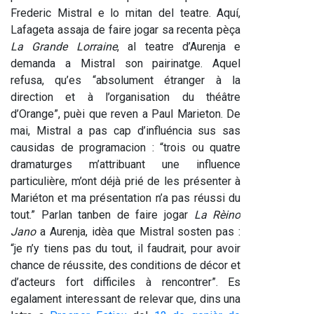
Frederic Mistral e lo mitan del teatre. Aquí, 
Lafageta assaja de faire jogar sa recenta pèça 
La Grande Lorraine
, al teatre d’Aurenja e 
demanda a Mistral son pairinatge. Aquel 
refusa, qu’es “absolument étranger à la 
direction et à l’organisation du théâtre 
d’Orange”, puèi que reven a Paul Marieton. De 
mai, Mistral a pas cap d’influéncia sus sas 
causidas de programacion : “trois ou quatre 
dramaturges m’attribuant une influence 
particulière, m’ont déjà prié de les présenter à 
Mariéton et ma présentation n’a pas réussi du 
tout.” Parlan tanben de faire jogar 
La Rèino 
Jano
 a Aurenja, idèa que Mistral sosten pas : 
“je n’y tiens pas du tout, il faudrait, pour avoir 
chance de réussite, des conditions de décor et 
d’acteurs fort difficiles à rencontrer”. Es 
egalament interessant de relevar que, dins una 