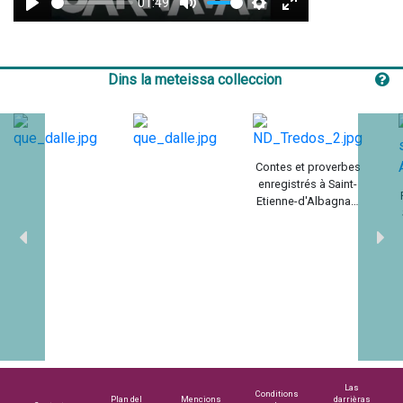
01:49
Play
Mute
Settings
Enter
fullscreen
Dins la meteissa colleccion
Contes et proverbes
enregistrés à Saint-
Etienne-d'Albagnan,
été 1970
Las
Conditions
Plan del
Mencions
darrièras