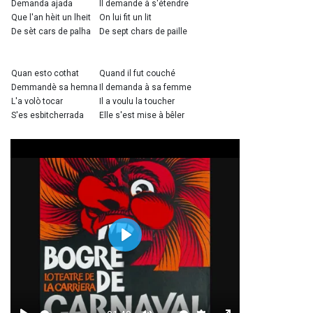
Demanda ajada
Il demande à s'étendre
Que l'an hèit un lheit
On lui fit un lit
De sèt cars de palha
De sept chars de paille
Quan esto cothat
Quand il fut couché
Demmandè sa hemna
Il demanda à sa femme
L'a volò tocar
Il a voulu la toucher
S'es esbitcherrada
Elle s'est mise à bêler
Play