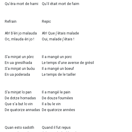
Qu'éra mort de hami
Qu'il était mort de faim
Refrain
Repic
Ah! b'éri jo malauda
Ah! Que j'étais malade
Oc, mlauda éri jo !
Oui, malade j'étais !
S'a minjat un pòrc
Il a mangé un porc
En ua gresilhada
Le temps d'une averse de grésil
S'a minjat un buòu
Il a mangé un boeuf
En ua poderada
Le temps de le tailler
S'a minjat lo pan
Il a mangé le pain
De dotze hornadas
De douze fournées
Que s'a but lo vin
Il a bu le vin
De quatorze annadas
De quatorze années
Quan esto sadoth
Quand il fut repus