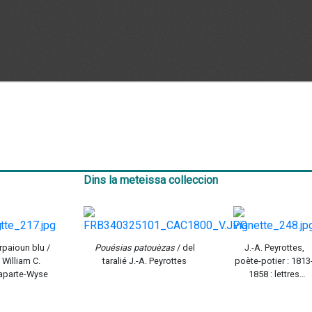
Dins la meteissa colleccion
rpaioun blu /
Pouésias patouèzas
/ del
J.-A. Peyrottes,
 William C.
taralié J.-A. Peyrottes
poète-potier : 1813
aparte-Wyse
1858 : lettres
inédites et
documents / publ.