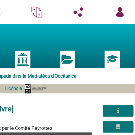
mpada dins la Mediatèca d'Occitanica
Licéncia
ivre]
                                        Recueil de poésies posthumes de Jean-Antoine Peyrottes rassemblées par le Comité Peyrottes                                    