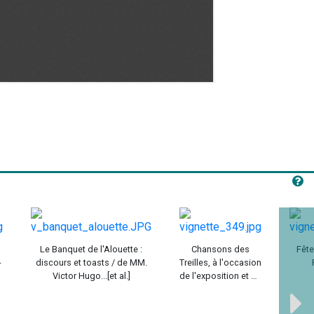
Le Banquet de l'Alouette :
Chansons des
Fête
-
discours et toasts / de MM.
Treilles, à l'occasion
Victor Hugo...[et al.]
de l'exposition et de
l'inauguration du
Titan / Junior Sans