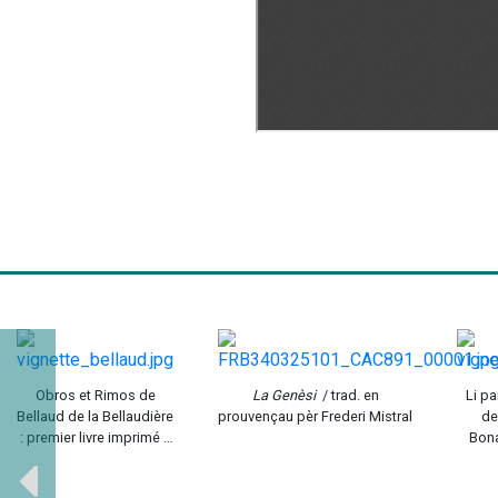
Obros et Rimos de
La Genèsi
/ trad. en
Li pa
Bellaud de la Bellaudière
prouvençau pèr Frederi Mistral
de
: premier livre imprimé à
Bon
Marseille