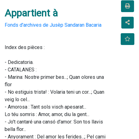
Appartient à
Fonds d'archives de Jusèp Sandaran Bacaria
Index des pièces : 
- Dedicatoria. 
- CATALANES : 
- Marina: Nostre primer bes...; Quan olores una 
flor
- No estiguis trista! : Volaria teni un cor...; Quan 
veig lo cel... 
- Amorosa : Tant sols visch apesarat... 
Lo téu somris : Amor, amor, diu la gent... 
- Jo't cantaré una cansó d'amor: Son tos llavis 
bella flor... 
- Anyorament : Del amor les ferides...; Pel cami 