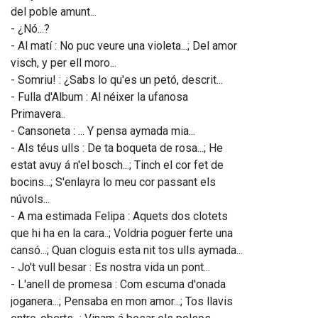
del poble amunt... 
- ¿Nó...? 
- Al matí : No puc veure una violeta...; Del amor 
visch, y per ell moro... 
- Somriu! : ¿Sabs lo qu'es un petó, descrit... 
- Fulla d'Album : Al néixer la ufanosa 
Primavera.. 
- Cansoneta : ... Y pensa aymada mia... 
- Als téus ulls : De ta boqueta de rosa...; He 
estat avuy á n'el bosch...; Tinch el cor fet de 
bocins...; S'enlayra lo meu cor passant els 
núvols... 
- A ma estimada Felipa : Aquets dos clotets 
que hi ha en la cara..; Voldria poguer ferte una 
cansó...; Quan cloguis esta nit tos ulls aymada... 
- Jo't vull besar : Es nostra vida un pont... 
- L'anell de promesa : Com escuma d'onada 
joganera...; Pensaba en mon amor...; Tos llavis 