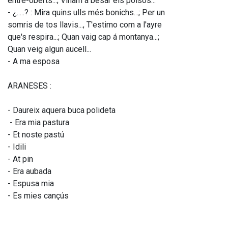
entre-oberts...; Vinam á besar els polsos... 
- ¿.....? : Mira quins ulls més bonichs...; Per un 
somris de tos llavis..., T'estimo com a l'ayre 
que's respira...; Quan vaig cap á montanya...; 
Quan veig algun aucell... 
- A ma esposa 
ARANESES :
- Daureix aquera buca polideta
 - Era mia pastura 
- Et noste pastú 
- Idili 
- At pin 
- Era aubada 
- Espusa mia 
- Es mies cançús