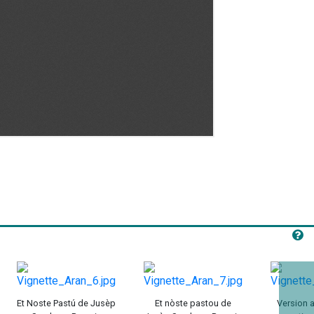
Et Noste Pastú de Jusèp
Et nòste pastou de
Version 