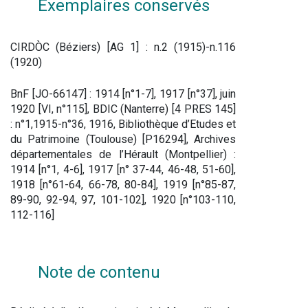
Exemplaires conservés
CIRDÒC (Béziers) [AG 1] : n.2 (1915)-n.116 
(1920)
BnF [JO-66147] : 1914 [n°1-7], 1917 [n°37], juin 
1920 [VI, n°115], BDIC (Nanterre) [4 PRES 145] 
: n°1,1915-n°36, 1916, Bibliothèque d’Etudes et 
du Patrimoine (Toulouse) [P16294], Archives 
départementales de l’Hérault (Montpellier) : 
1914 [n°1, 4-6], 1917 [n° 37-44, 46-48, 51-60], 
1918 [n°61-64, 66-78, 80-84], 1919 [n°85-87, 
89-90, 92-94, 97, 101-102], 1920 [n°103-110, 
112-116]
Note de contenu