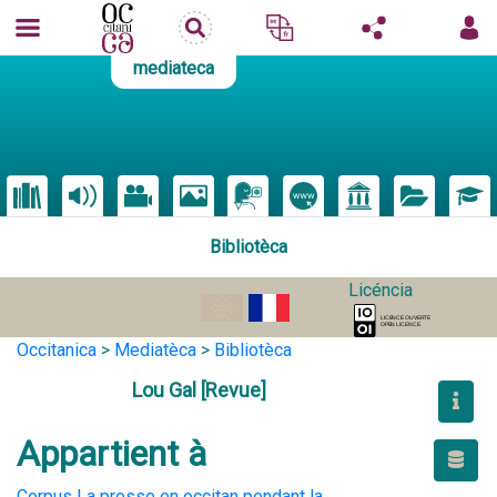
mediateca
Bibliotèca
Licéncia
Occitanica
>
Mediatèca
>
Bibliotèca
Lou Gal [Revue]
Appartient à
Corpus La presse en occitan pendant la