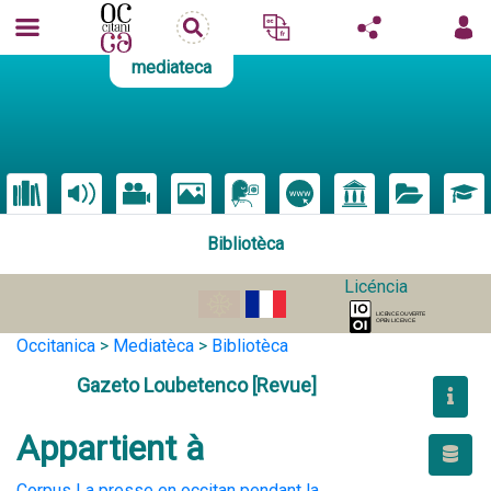
mediateca
Bibliotèca
Licéncia
Occitanica
>
Mediatèca
>
Bibliotèca
Gazeto Loubetenco [Revue]
Appartient à
Corpus La presse en occitan pendant la