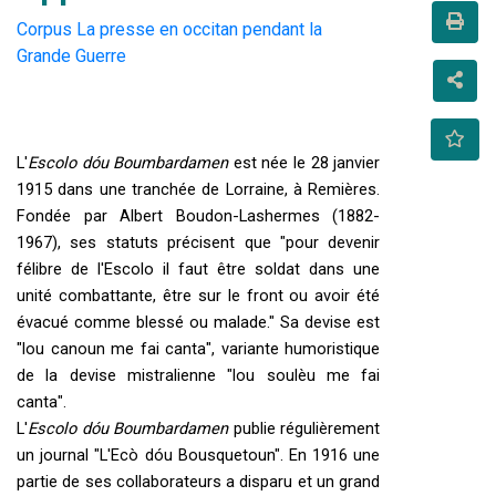
Corpus La presse en occitan pendant la
Grande Guerre
L'
Escolo dóu Boumbardamen
 est née le 28 janvier 
1915 dans une tranchée de Lorraine, à Remières. 
Fondée par Albert Boudon-Lashermes (1882-
1967), ses statuts précisent que "pour devenir 
félibre de l'Escolo il faut être soldat dans une 
unité combattante, être sur le front ou avoir été 
évacué comme blessé ou malade." Sa devise est 
"lou canoun me fai canta", variante humoristique 
de la devise mistralienne "lou soulèu me fai 
canta".
L'
Escolo dóu Boumbardamen
 publie régulièrement 
un journal "L'Ecò dóu Bousquetoun". En 1916 une 
partie de ses collaborateurs a disparu et un grand 